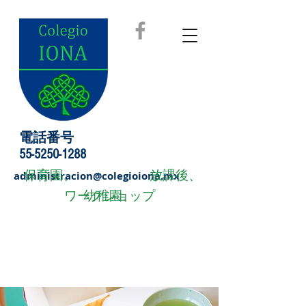
電話番号
55-5250-1288
保育園、
放課後、
administracion@colegioiona.mx
ワークショップ
幼稚園、